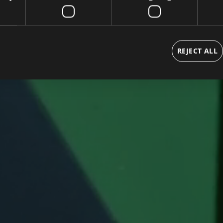
le tienpitäjille.
REJECT ALL