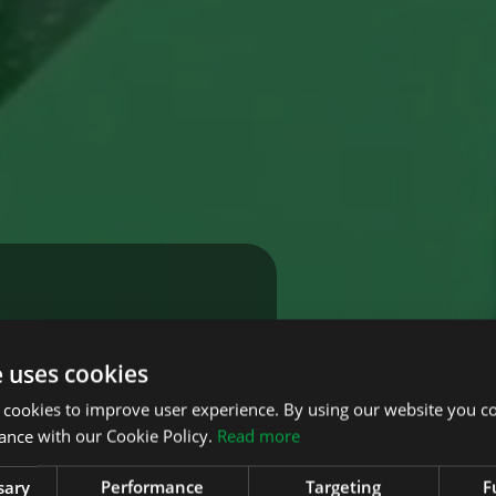
e uses cookies
 cookies to improve user experience. By using our website you co
ance with our Cookie Policy.
Read more
et, jotka on suunniteltu
täville, sopivat hyvin
sary
Performance
Targeting
F