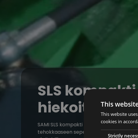
SLS kompakti
hiekoittimet
This websit
This website uses
cookies in accord
SAMI SLS kompakti sarjan pienet hiekoittim
tehokkaaseen sepelin levitykseen jalkakäy
Strictly neces