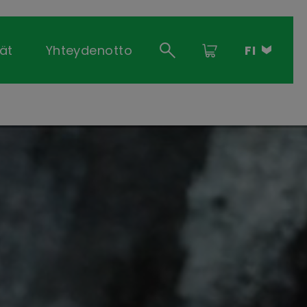
ät
Yhteydenotto
FI