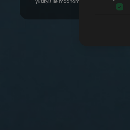
yksityisille maanomistajille ja ammattimaisil