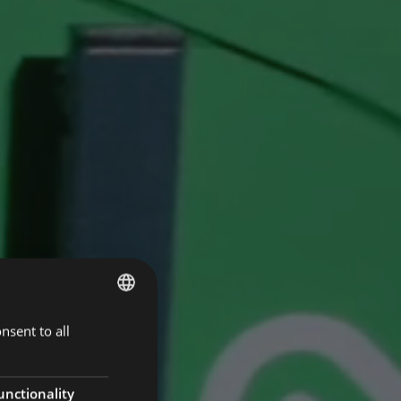
nsent to all
ENGLISH
ESTONIAN
unctionality